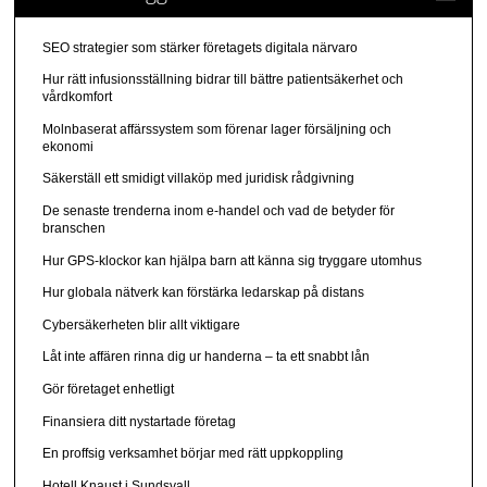
SEO strategier som stärker företagets digitala närvaro
Hur rätt infusionsställning bidrar till bättre patientsäkerhet och
vårdkomfort
Molnbaserat affärssystem som förenar lager försäljning och
ekonomi
Säkerställ ett smidigt villaköp med juridisk rådgivning
De senaste trenderna inom e-handel och vad de betyder för
branschen
Hur GPS-klockor kan hjälpa barn att känna sig tryggare utomhus
Hur globala nätverk kan förstärka ledarskap på distans
Cybersäkerheten blir allt viktigare
Låt inte affären rinna dig ur handerna – ta ett snabbt lån
Gör företaget enhetligt
Finansiera ditt nystartade företag
En proffsig verksamhet börjar med rätt uppkoppling
Hotell Knaust i Sundsvall