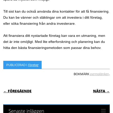
Till sist kan du också använda dina kontakter för att få finansiering.
Du kan be vänner och släktingar om att investera i ditt företag,
eller söka finansiering från andra investerare.
Att finansiera ditt nystartade företag kan vara en utmaning, men
det är inte omöjligt. Med lite efterforskning och planering kan du
hitta den bästa finansieringsmetoden som passar dina behov.
PUBLICERAD I
Företag
BOKMÄRK
permalänken
.
INLÄGGSNAVIGERING
← FÖREGÅENDE
NÄSTA →
Senaste inläggen