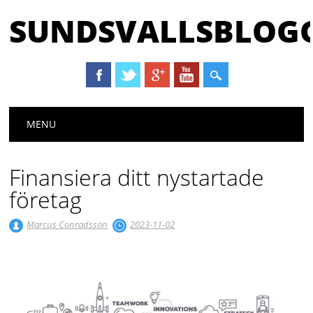
SUNDSVALLSBLOGG
Huvudmeny
Hoppa till innehåll
MENU
Finansiera ditt nystartade
företag
Marcus Conradsson
2023-11-02