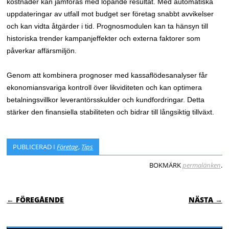
kostnader kan jämföras med löpande resultat. Med automatiska
uppdateringar av utfall mot budget ser företag snabbt avvikelser
och kan vidta åtgärder i tid. Prognosmodulen kan ta hänsyn till
historiska trender kampanjeffekter och externa faktorer som
påverkar affärsmiljön.
Genom att kombinera prognoser med kassaflödesanalyser får
ekonomiansvariga kontroll över likviditeten och kan optimera
betalningsvillkor leverantörsskulder och kundfordringar. Detta
stärker den finansiella stabiliteten och bidrar till långsiktig tillväxt.
PUBLICERAD I
Företag
,
Tips
BOKMÄRK
permalänken
.
INLÄGGSNAVIGERING
← FÖREGÅENDE
NÄSTA →