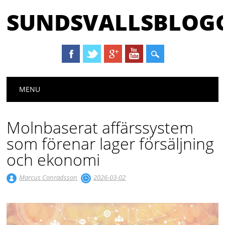
SUNDSVALLSBLOGG
Huvudmeny
Hoppa till innehåll
MENU
Molnbaserat affärssystem
som förenar lager försäljning
och ekonomi
Marcus Conradsson
2026-03-02