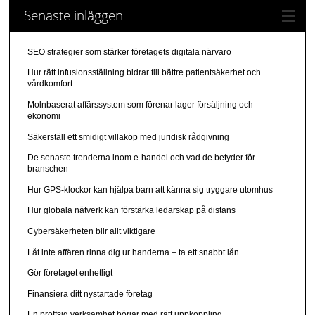
Senaste inläggen
SEO strategier som stärker företagets digitala närvaro
Hur rätt infusionsställning bidrar till bättre patientsäkerhet och
vårdkomfort
Molnbaserat affärssystem som förenar lager försäljning och
ekonomi
Säkerställ ett smidigt villaköp med juridisk rådgivning
De senaste trenderna inom e-handel och vad de betyder för
branschen
Hur GPS-klockor kan hjälpa barn att känna sig tryggare utomhus
Hur globala nätverk kan förstärka ledarskap på distans
Cybersäkerheten blir allt viktigare
Låt inte affären rinna dig ur handerna – ta ett snabbt lån
Gör företaget enhetligt
Finansiera ditt nystartade företag
En proffsig verksamhet börjar med rätt uppkoppling