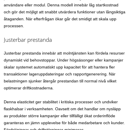
användare eller modul. Denna modell innebär låg startkostnad
och gör det möjligt att snabbt utvärdera funktioner utan långsiktiga
åtaganden. När efterfrågan ökar går det smidigt att skala upp
processen.
Justerbar prestanda
Justerbar prestanda innebär att molntjänsten kan fördela resurser
dynamiskt vid behovstoppar. Under högsäsonger eller kampanjer
skalar systemet automatiskt upp kapacitet för att hantera fler
transaktioner lageruppdateringar och rapportgenerering. När
belastningen sjunker återgår prestandan till normal nivå vilket
optimerar driftkostnaderna.
Denna elasticitet ger stabilitet i kritiska processer och undviker
flaskhalsar i verksamheten. Oavsett om det handlar om nysläpp
av produkter större kampanjer eller tillfälligt ökat orderinflöde
garanteras en jämn upplevelse för både medarbetare och kunder.
Fördröjningar och driftstörningar minimeras.